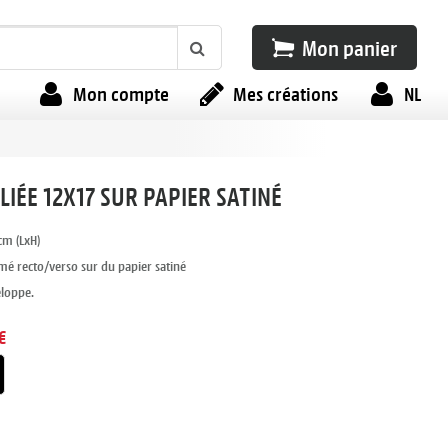
Mon panier
Mon compte
Mes créations
NL
LIÉE 12X17 SUR PAPIER SATINÉ
cm (LxH)
imé recto/verso sur du papier satiné
eloppe.
€