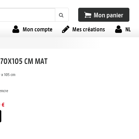
Mon panier
Mon compte
Mes créations
NL
 70X105 CM MAT
 x 105 cm
'encre
 €