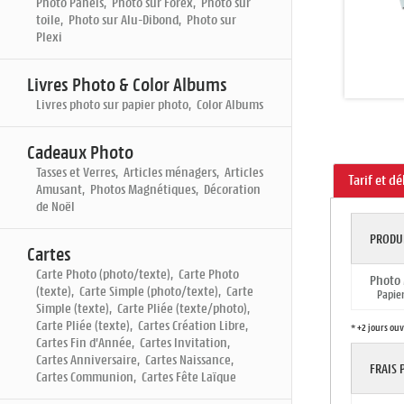
Photo Panels, Photo sur Forex, Photo sur
toile, Photo sur Alu-Dibond, Photo sur
Plexi
Livres Photo & Color Albums
Livres photo sur papier photo, Color Albums
Cadeaux Photo
Tasses et Verres, Articles ménagers, Articles
Tarif et dé
Amusant, Photos Magnétiques, Décoration
de Noël
PRODU
Cartes
Carte Photo (photo/texte), Carte Photo
Photo
(texte), Carte Simple (photo/texte), Carte
Papier:
Simple (texte), Carte Pliée (texte/photo),
Carte Pliée (texte), Cartes Création Libre,
* +2 jours ou
Cartes Fin d'Année, Cartes Invitation,
Cartes Anniversaire, Cartes Naissance,
FRAIS
Cartes Communion, Cartes Fête Laïque