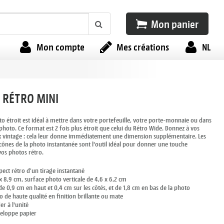
Mon panier
Mon compte
Mes créations
NL
 RÉTRO MINI
o étroit est idéal à mettre dans votre portefeuille, votre porte-monnaie ou dans
photo. Ce format est 2 fois plus étroit que celui du Rétro Wide. Donnez à vos
 vintage : cela leur donne immédiatement une dimension supplémentaire. Les
icônes de la photo instantanée sont l'outil idéal pour donner une touche
vos photos rétro.
pect rétro d’un tirage instantané
 8,9 cm, surface photo verticale de 4,6 x 6,2 cm
e 0,9 cm en haut et 0,4 cm sur les côtés, et de 1,8 cm en bas de la photo
 de haute qualité en finition brillante ou mate
 à l'unité
veloppe papier