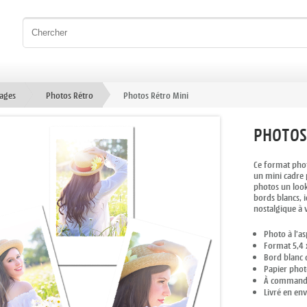
rages
Photos Rétro
Photos Rétro Mini
PHOTOS
Ce format phot
un mini cadre 
photos un look
bords blancs, 
nostalgique à 
Photo à l’as
Format 5,4 x
Bord blanc d
Papier photo
À commander
Livré en en