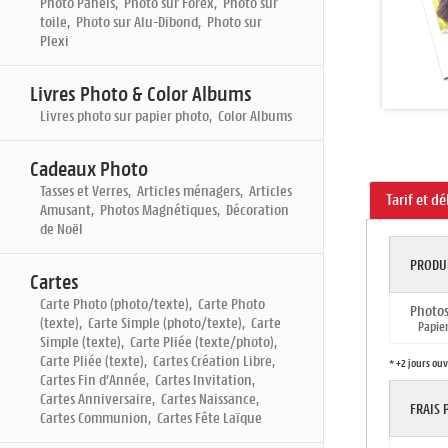
Photo Panels, Photo sur Forex, Photo sur
toile, Photo sur Alu-Dibond, Photo sur
Plexi
Livres Photo & Color Albums
Livres photo sur papier photo, Color Albums
Cadeaux Photo
Tasses et Verres, Articles ménagers, Articles
Tarif et dé
Amusant, Photos Magnétiques, Décoration
de Noël
PRODU
Cartes
Carte Photo (photo/texte), Carte Photo
Photos
(texte), Carte Simple (photo/texte), Carte
Papier:
Simple (texte), Carte Pliée (texte/photo),
Carte Pliée (texte), Cartes Création Libre,
* +2 jours ou
Cartes Fin d'Année, Cartes Invitation,
Cartes Anniversaire, Cartes Naissance,
FRAIS
Cartes Communion, Cartes Fête Laïque