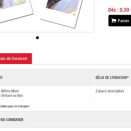
Dès :
0,30 
Panier
lais de livraison
IT
DÉLAI DE LIVRAISON*
 Rétro Mini
2 jours ouvrables
 Brillant ou Mat
vrables pour le transport
 PAR COMMANDE