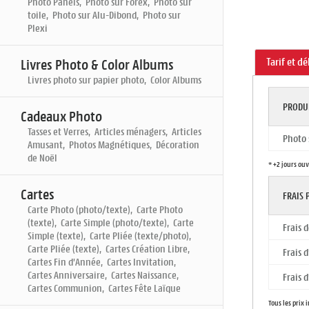
Photo Panels, Photo sur Forex, Photo sur
toile, Photo sur Alu-Dibond, Photo sur
Plexi
Tarif et dé
Livres Photo & Color Albums
Livres photo sur papier photo, Color Albums
PRODU
Cadeaux Photo
Tasses et Verres, Articles ménagers, Articles
Photo 
Amusant, Photos Magnétiques, Décoration
de Noël
* +2 jours ou
Cartes
FRAIS
Carte Photo (photo/texte), Carte Photo
(texte), Carte Simple (photo/texte), Carte
Frais 
Simple (texte), Carte Pliée (texte/photo),
Carte Pliée (texte), Cartes Création Libre,
Frais 
Cartes Fin d'Année, Cartes Invitation,
Cartes Anniversaire, Cartes Naissance,
Frais 
Cartes Communion, Cartes Fête Laïque
Tous les prix