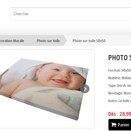
coration Murale
Photo sur toile
Photo sur toile 50x50
PHOTO 
Format: 50x50 
Matière: Mélan
Type: Bords i
Montage: Monté
Autre: La toile
Dès :
28,99
Panier