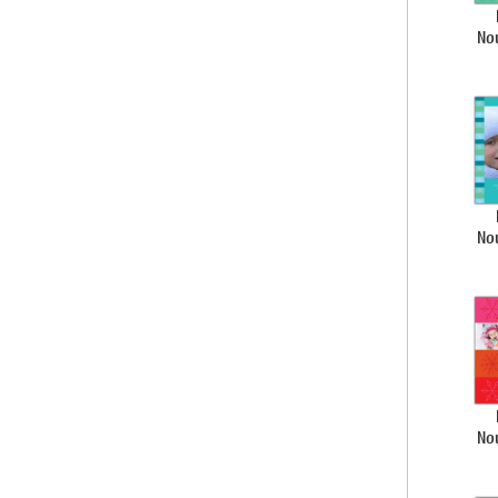
No
No
No