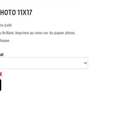
HOTO 11X17
cm (LxH)
u Brillant. Imprimé au recto sur du papier photo.
eloppe.
at
€