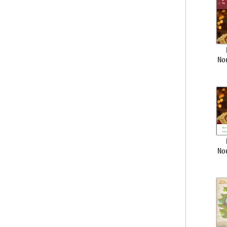
No
No