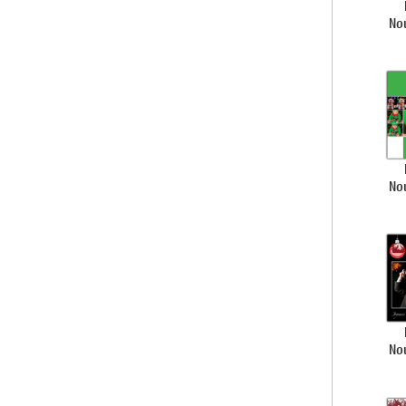
No
No
No