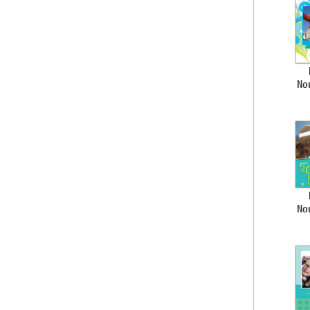
No
No